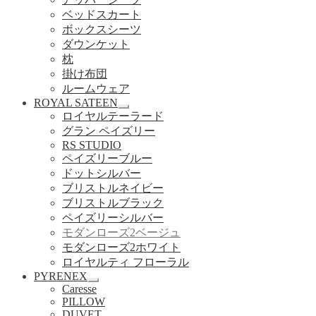
ニ
ベッドスカート
ュ
ボックスシーツ
ー
を
ダウンケット
展
枕
開
掛け布団
ルームウェア
ROYAL SATEEN
サ
ロイヤルテーラード
ブ
グラン ペイズリー
メ
RS STUDIO
ニ
ペイズリーブルー
ュ
ドットシルバー
ー
ブリストルネイビー
を
展
ブリストルブラック
開
ペイズリーシルバー
モダンローズ2ベージュ
モダンローズ2ホワイト
ロイヤルティ フローラル
PYRENEX
サ
Caresse
ブ
PILLOW
メ
DUVET