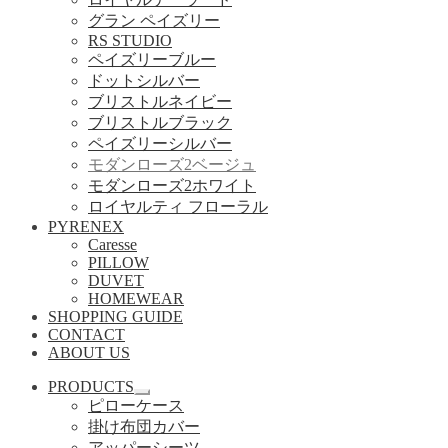
グラン ペイズリー
RS STUDIO
ペイズリーブルー
ドットシルバー
ブリストルネイビー
ブリストルブラック
ペイズリーシルバー
モダンローズ2ベージュ
モダンローズ2ホワイト
ロイヤルティ フローラル
PYRENEX
Caresse
PILLOW
DUVET
HOMEWEAR
SHOPPING GUIDE
CONTACT
ABOUT US
PRODUCTS
サ
ピローケース
ブ
掛け布団カバー
メ
アッパーシーツ