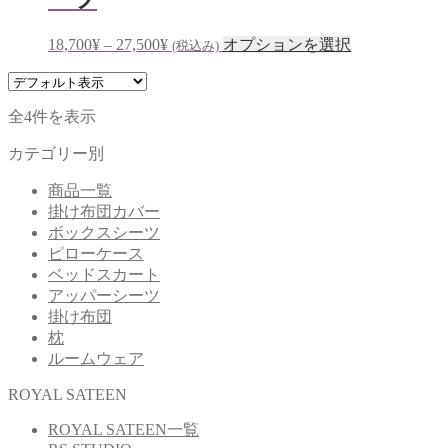
す。
オ
価
こ
18,700
¥
–
27,500
¥
オプションを選択
(税込み)
プ
格
の
シ
帯:
商
ョ
18,700¥
品
ン
全4件を表示
–
に
は
27,500¥
は
カテゴリー別
商
複
品
商品一覧
数
ペ
掛け布団カバー
の
ー
ボックスシーツ
バ
ジ
ピローケース
リ
か
ベッドスカート
エ
ら
アッパーシーツ
ー
選
掛け布団
シ
択
枕
ョ
で
ルームウェア
ン
き
が
ま
ROYAL SATEEN
あ
す
り
ROYAL SATEEN一覧
ま