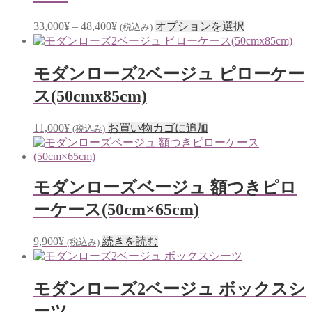
価
こ
33,000
¥
–
48,400
¥
オプションを選択
(税込み)
格
の
帯:
商
33,000¥
品
モダンローズ2ベージュ ピローケー
–
に
ス(50cmx85cm)
48,400¥
は
複
11,000
¥
お買い物カゴに追加
数
(税込み)
の
バ
リ
モダンローズベージュ 額つきピロ
エ
ー
ーケース(50cm×65cm)
シ
ョ
9,900
¥
続きを読む
(税込み)
ン
が
あ
モダンローズ2ベージュ ボックスシ
り
ま
ーツ