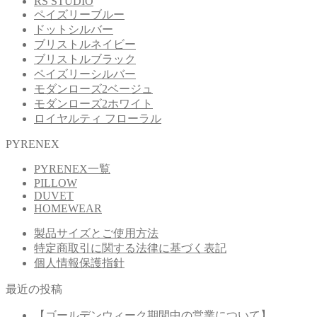
RS STUDIO
す。
ペイズリーブルー
オ
ドットシルバー
プ
ブリストルネイビー
シ
ブリストルブラック
ョ
ペイズリーシルバー
ン
モダンローズ2ベージュ
は
モダンローズ2ホワイト
商
ロイヤルティ フローラル
品
PYRENEX
ペ
ー
PYRENEX一覧
ジ
PILLOW
か
DUVET
ら
HOMEWEAR
選
製品サイズとご使用方法
択
特定商取引に関する法律に基づく表記
で
個人情報保護指針
き
ま
最近の投稿
す
【ゴールデンウィーク期間中の営業について】