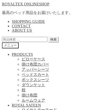
ナ
コ
ROYALTEX ONLINESHOP
ビ
ン
最高のベッド用品をお届けいたします。
ゲ
テ
ー
ン
SHOPPING GUIDE
シ
ツ
CONTACT
ョ
へ
ABOUT US
ン
ス
検
検索
へ
キ
索
ス
ッ
メニュー
対
キ
プ
象:
PRODUCTS
ッ
ピローケース
プ
掛け布団カバー
アッパーシーツ
ベッドスカート
ボックスシーツ
ダウンケット
枕
掛け布団
ルームウェア
ROYAL SATEEN
ロイヤルテーラード