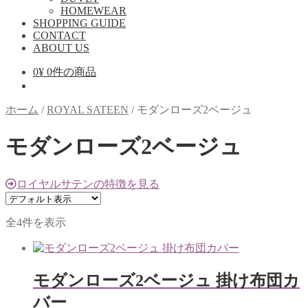
ニ
HOMEWEAR
ュ
SHOPPING GUIDE
ー
CONTACT
を
ABOUT US
展
開
0
¥
0件の商品
ホーム
/
ROYAL SATEEN
/
モダンローズ2ベージュ
モダンローズ2ベージュ
ロイヤルサテンの特徴を見る
全4件を表示
モダンローズ2ベージュ 掛け布団カ
バー