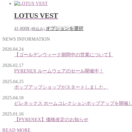
複
の
ー
ま
数
商
ジ
す
LOTUS VEST
の
品
か
バ
に
ら
リ
は
こ
選
41,800
¥
オプションを選択
(税込み)
エ
複
の
択
NEWS INFORMATION
ー
数
商
で
シ
の
品
き
2026.04.24
ョ
バ
に
ま
【ゴールデンウィーク期間中の営業について】
ン
リ
は
す
が
エ
2026.02.17
複
PYRENEX ルームウェアのセール開催中！
あ
ー
数
り
シ
の
2025.04.25
ま
ョ
バ
ポップアップショップがスタートしました。
す。
ン
リ
オ
が
エ
2025.04.18
プ
あ
ー
ピレネックス ホームコレクションポップアップを開催
シ
り
シ
2025.01.16
ョ
ま
ョ
【PYRENEX】価格改定のお知らせ
ン
す。
ン
は
オ
が
READ MORE