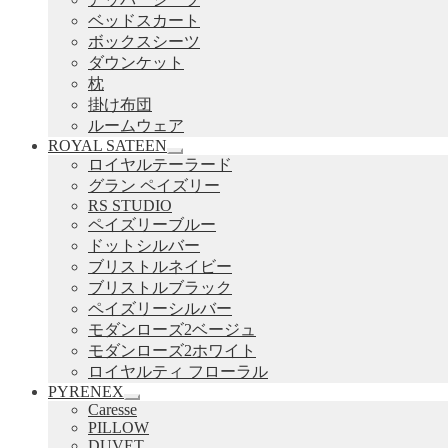
ニ
ベッドスカート
ュ
ボックスシーツ
ー
を
ダウンケット
展
枕
開
掛け布団
ルームウェア
ROYAL SATEEN
サ
ロイヤルテーラード
ブ
グラン ペイズリー
メ
RS STUDIO
ニ
ペイズリーブルー
ュ
ドットシルバー
ー
ブリストルネイビー
を
展
ブリストルブラック
開
ペイズリーシルバー
モダンローズ2ベージュ
モダンローズ2ホワイト
ロイヤルティ フローラル
PYRENEX
サ
Caresse
ブ
PILLOW
メ
DUVET