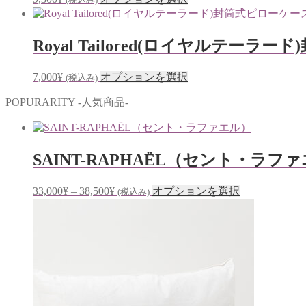
複
の
数
商
の
品
Royal Tailored(ロイヤルテーラード
バ
に
リ
は
こ
7,000
¥
オプションを選択
(税込み)
エ
複
の
ー
数
POPURARITY -人気商品-
商
シ
の
品
ョ
バ
に
ン
リ
は
が
エ
SAINT-RAPHAËL（セント・ラフ
複
あ
ー
数
り
シ
価
こ
33,000
¥
–
38,500
¥
オプションを選択
の
(税込み)
ま
ョ
格
の
バ
す。
ン
帯:
商
リ
オ
が
33,000¥
品
エ
プ
あ
–
に
ー
シ
り
38,500¥
は
シ
ョ
ま
複
ョ
ン
す。
数
ン
は
オ
の
が