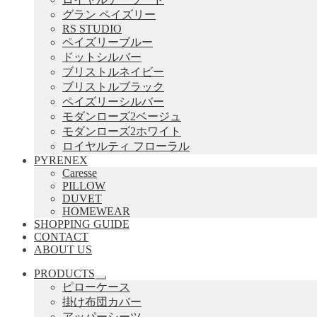
グラン ペイズリー
RS STUDIO
ペイズリーブルー
ドットシルバー
ブリストルネイビー
ブリストルブラック
ペイズリーシルバー
モダンローズ2ベージュ
モダンローズ2ホワイト
ロイヤルティ フローラル
PYRENEX
Caresse
PILLOW
DUVET
HOMEWEAR
SHOPPING GUIDE
CONTACT
ABOUT US
PRODUCTS
サ
ピローケース
ブ
掛け布団カバー
メ
アッパーシーツ