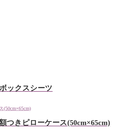
ド) ボックスシーツ
) 額つきピローケース(50cm×65cm)