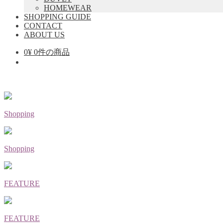
ニ
HOMEWEAR
ュ
SHOPPING GUIDE
ー
CONTACT
を
ABOUT US
展
開
0
¥
0件の商品
Shopping
Shopping
FEATURE
FEATURE