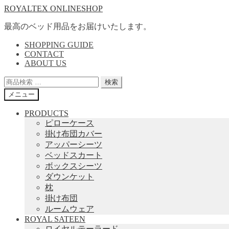
ナ
コ
ROYALTEX ONLINESHOP
ビ
ン
最高のベッド用品をお届けいたします。
ゲ
テ
ー
ン
SHOPPING GUIDE
シ
ツ
CONTACT
ョ
へ
ABOUT US
ン
ス
検
検索
へ
キ
索
ス
ッ
メニュー
対
キ
プ
象:
PRODUCTS
ッ
ピローケース
プ
掛け布団カバー
アッパーシーツ
ベッドスカート
ボックスシーツ
ダウンケット
枕
掛け布団
ルームウェア
ROYAL SATEEN
ロイヤルテーラード