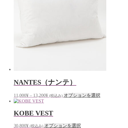
商
プ
バ
あ
品
シ
リ
り
ペ
ョ
エ
ま
ー
ン
ー
す。
ジ
は
シ
オ
か
商
ョ
プ
ら
品
ン
シ
選
ペ
が
ョ
択
ー
あ
ン
で
ジ
り
は
き
か
ま
商
ま
ら
す。
品
す
選
オ
ペ
NANTES（ナンテ）
択
プ
ー
で
シ
ジ
き
価
こ
11,000
¥
–
13,200
¥
オプションを選択
ョ
(税込み)
か
ま
格
の
ン
ら
す
帯:
商
は
選
KOBE VEST
11,000¥
品
商
択
–
に
品
で
13,200¥
は
こ
30,800
¥
オプションを選択
ペ
き
(税込み)