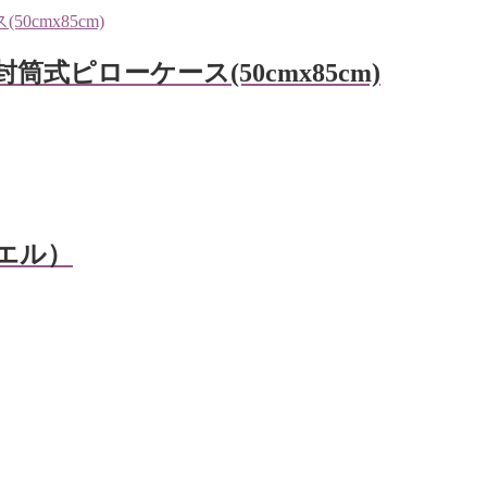
)封筒式ピローケース(50cmx85cm)
ァエル）