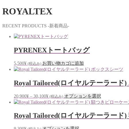
ROYALTEX
RECENT PRODUCTS -新着商品-
PYRENEXトートバッグ
5,500
¥
お買い物カゴに追加
(税込み)
Royal Tailored(ロイヤルテーラー
価
こ
20,900
¥
–
30,100
¥
オプションを選択
(税込み)
格
の
帯:
商
20,900¥
品
Royal Tailored(ロイヤルテーラード
–
に
30,100¥
は
こ
9,300
¥
オプションを選択
(税込み)